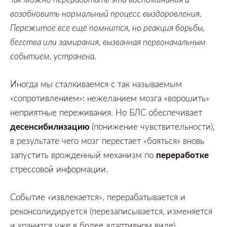
возобновить нормальный процесс выздоровления.
Пережитое все еще помнится,
но реакция борьбы,
бегства или замирания,
вызванная первоначальным
событием,
устранена.
Иногда мы сталкиваемся с так называемым
«сопротивлением»:
нежеланием мозга
«ворошить»
неприятные переживания.
Но БЛС обеспечивает
десенсибилизацию
(понижение чувствительности),
в результате чего мозг перестает
«бояться»
вновь
запустить врожденный механизм по
переработке
стрессовой информации.
Событие «извлекается», перерабатывается и
реконсолидируется (перезаписывается, изменяется
и хранится уже в более адаптивном виде).