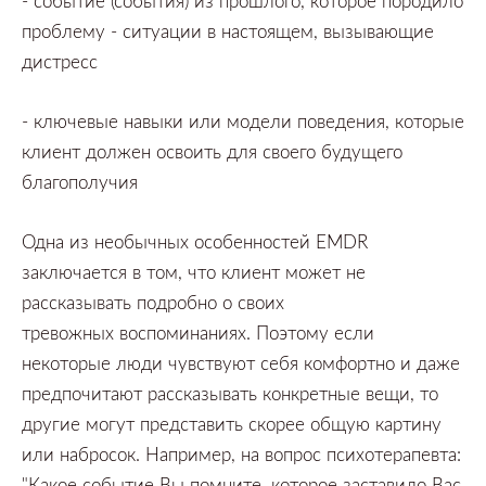
-
событие
(события)
из прошлого,
которое породило
проблему
-
ситуации в настоящем,
вызывающие
дистресс
-
ключевые навыки или модели поведения,
которые
клиент должен освоить для своего будущего
благополучия
Одна из необычных особенностей
EMDR
заключается в том,
что клиент может не
рассказывать подробно о своих
тревожных
воспоминаниях.
Поэтому если
некоторые люди чувствуют себя комфортно и даже
предпочитают рассказывать конкретные вещи,
то
другие могут представить скорее общую картину
или набросок.
Например,
на вопрос психотерапевта:
"Какое событие Вы помните,
которое заставило Вас