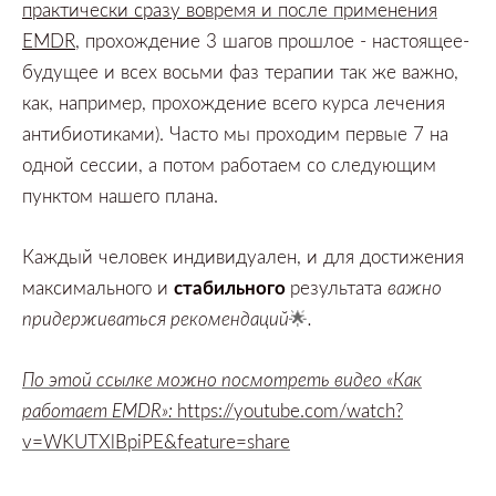
практически сразу во
время и после применения
EMDR
,
прохождение
3
шагов прошлое -
настоящее-
будущее и всех восьми фаз терапии так же важно,
как,
например,
прохождение всего курса лечения
антибиотиками).
Часто мы проходим первые
7
на
одной сессии,
а потом работаем со следующим
пунктом нашего плана.
Каждый человек индивидуален,
и для достижения
максимального и
стабильного
результата
важно
придерживаться рекомендаций
🌟
.
По этой ссылке можно посмотреть видео
«
Как
работает
EMDR»:
https://youtube.com/watch?
v=WKUTXlBpiPE&feature=share