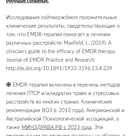
будущие события
.
Исследования
подтверждают
положительные
клинические результаты,
свидетельствующие о
том,
что
EMDR-терапия помогает в лечении
различных расстройств: Maxfield, L. (2019). A
clinician’s guide to the efficacy of EMDR therapy.
Journal of EMDR Practice and Research:
http://dx.doi.org/10.1891/1933-3196.13.4.239
🧿
EMDR-терапия включена в перечень методов
лечения ПТСР и/или
других травм и стрессовых
расстройств во многих странах:
Клинические
рекомендации ВОЗ
(с
2013
года),
Американской и
Австралийской Психологической ассоциаций,
а
также
МИНЗДРАВА РФ с
2023
года
.
Эти
рекомендации по лечению основаны на обзорах,
в