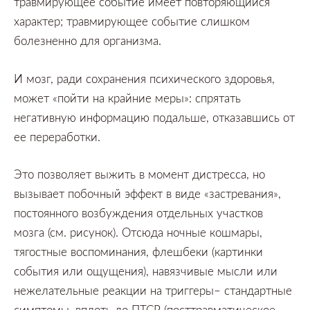
травмирующее событие имеет повторяющийся
характер;
травмирующее событие слишком
болезненно для организма.
И мозг,
ради сохранения психического здоровья,
может
«пойти на крайние меры»:
спрятать
негативную информацию подальше,
отказавшись от
ее переработки.
Это позволяет выжить в момент дистресса,
но
вызывает побочный эффект в виде
«застревания»,
постоянного возбуждения отдельных участков
мозга
(см.
рисунок).
Отсюда ночные кошмары,
тягостные воспоминания,
флешбеки
(картинки
события или ощущения),
навязчивые мысли или
нежелательные реакции на триггеры–
стандартные
симптомы,
вплоть до ПТСР
(посттравматическое