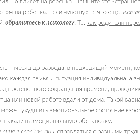
ьно влияет на ребенка. Помните это «странное
отом на ребенка. Если чувствуете, что еще
нестаб
й,
обратитесь к психологу
. То,
как родители пере
ь – месяц до развода, в подходящий момент, ког
ако каждая семья и ситуация индивидуальна, а з
од постепенного сокращения времени, проводимо
тца или новой работе вдали от дома. Такой вари
о может ухудшить эмоциональное состояние взро
, накалить эмоциональную обстановку.
ения в своей жизни
, справляться с разными труд