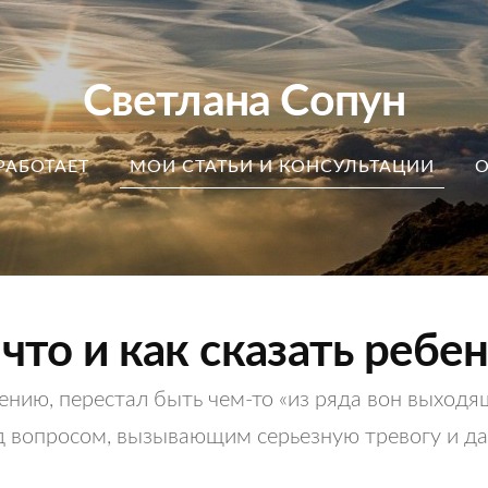
Светлана Сопун
РАБОТАЕТ
МОИ СТАТЬИ И КОНСУЛЬТАЦИИ
О
что и как сказать ребен
ю, перестал быть чем-то «из ряда вон выходящи
 вопросом, вызывающим серьезную тревогу и да