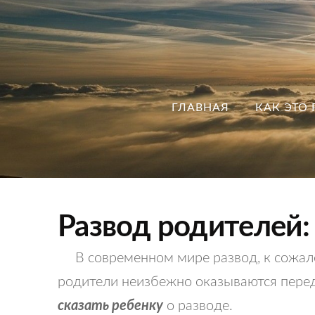
ГЛАВНАЯ
КАК ЭТО 
Развод родителей: 
В современном мире развод, к сожалени
родители неизбежно оказываются перед
сказать ребенку
о разводе.