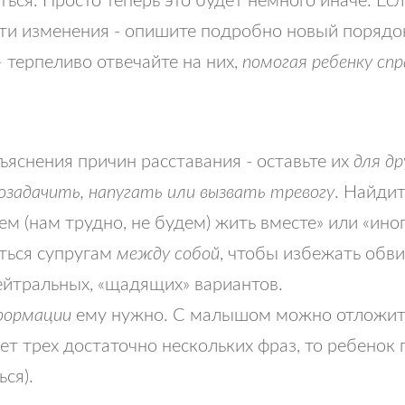
 эти изменения - опишите подробно новый порядо
 терпеливо отвечайте на них,
помогая ребенку сп
яснения причин расставания - оставьте их
для д
озадачить, напугать или вызвать тревогу
. Найди
м (нам трудно, не будем) жить вместе» или «иног
аться супругам
между собой
, чтобы избежать обв
нейтральных, «щадящих» вариантов.
формации
ему нужно. С малышом можно отложить 
лет трех достаточно нескольких фраз, то ребенок
ься).