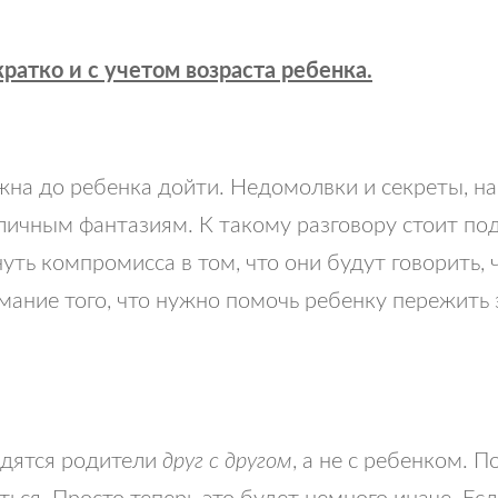
кратко и с учетом возраста ребенка.
лжна до ребенка дойти. Недомолвки и секреты, н
личным фантазиям. К такому разговору стоит под
ть компромисса в том, что они будут говорить, ч
ание того, что нужно помочь ребенку пережить 
дятся родители
друг с другом
, а не с ребенком. 
ься. Просто теперь это будет немного иначе. Ес